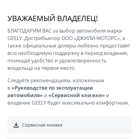
Аксессуары
Советы по эксплуатации
Зарядные устройства
Спецпредложения
УВАЖАЕМЫЙ ВЛАДЕЛЕЦ!
OKAVANGO
MONJARO
БЛАГОДАРИМ ВАС за выбор автомобиля марки
ФИНАНСЫ И УСЛУГИ
ПОДДЕРЖКА
от 3 429 990 ₽*
от 4 349 990 ₽*
GEELY. Дистрибьютор ООО «ДЖИЛИ-МОТОРС», а
также официальные дилеры любезно предоставят
Автокредит
Помощь на дорогах
всю необходимую поддержку в период владения,
Расчет КАСКО
Гарантия Geely
помещая удобство и удовлетворенность
владельца на первое место.
PREFACE
GEELY EX5
Страхование
Сервисная книжка
от 3 079 990 ₽*
от 3 769 990 ₽*
Следуйте рекомендациям, изложенным
GEELY Лизинг
Вопросы и ответы
в
«Руководстве по эксплуатации
автомобиля»
и
«Сервисной книжке»
и
владение GEELY будет максимально комфортным.
Сервисная книжка