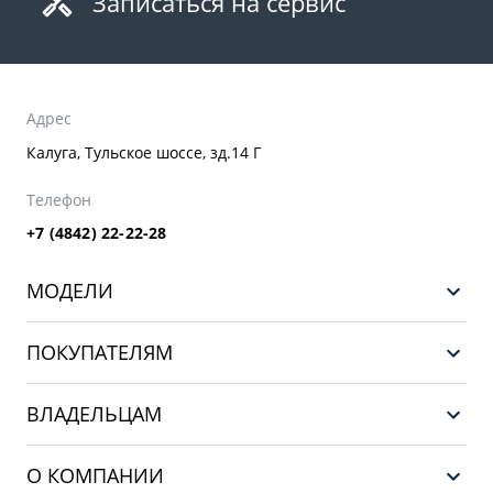
Записаться на сервис
Адрес
Калуга, Тульское шоссе, зд.14 Г
Телефон
+7 (4842) 22-22-28
МОДЕЛИ
GEELY EX5 ГИБРИД
ПОКУПАТЕЛЯМ
НОВЫЙ COOLRAY
Выбор и покупка
EX5
ВЛАДЕЛЬЦАМ
Финансы и услуги
PREFACE
Сервис
О КОМПАНИИ
CITYRAY