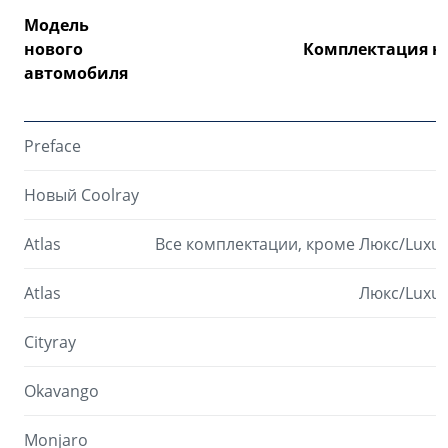
Модель
нового
Комплектация н
автомобиля
Preface
Новый Coolray
Atlas
Все комплектации, кроме Люкс/Luxu
Atlas
Люкс/Luxur
Cityray
Okavango
Monjaro