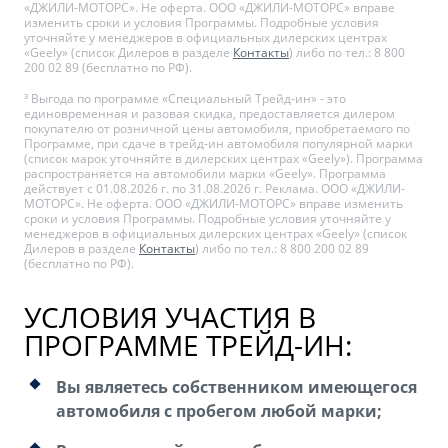
«ДЖИЛИ-МОТОРС». Не оферта. ООО «ДЖИЛИ-МОТОРС» вправе
изменить сроки и условия Программы. Подробные условия
уточняйте у менеджеров в официальных дилерских центрах
«Geely» (список Дилеров в разделе
Контакты
) либо по тел.: 8 800
200 02 89 (бесплатно по РФ).
³ Выгода по программе «Специальный Трейд-ин» - это
единовременная и разовая скидка, предоставляется дилером
покупателю от розничной цены автомобиля, приобретаемого по
Программе, при сдаче в трейд-ин автомобиля популярной марки
(список марок уточняйте в дилерских центрах «Geely»). Программа
распространяется на автомобили марки «Geely». Программа
действует с 01.08.2026 г. по 31.08.2026 г. Реклама. ООО «ДЖИЛИ-
МОТОРС». Не оферта. ООО «ДЖИЛИ-МОТОРС» вправе изменить
сроки и условия Программы. Подробные условия уточняйте у
менеджеров в официальных дилерских центрах «Geely» (список
Дилеров в разделе
Контакты
) либо по тел.: 8 800 200 02 89
(бесплатно по РФ).
УСЛОВИЯ УЧАСТИЯ В
ПРОГРАММЕ ТРЕЙД-ИН:
Вы являетесь собственником имеющегося
автомобиля с пробегом любой марки;