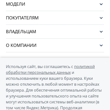
МОДЕЛИ
GEELY EX5 EM-i
ПОКУПАТЕЛЯМ
НОВЫЙ COOLRAY
Выбор и покупка
EX5
ВЛАДЕЛЬЦАМ
Финансы и услуги
PREFACE
Сервис
О КОМПАНИИ
CITYRAY
Поддержка
О бренде GEELY
ATLAS
О дилерском центре
OKAVANGO
Используя сайт, вы соглашаетесь с
политикой
Мы в соцсетях
Новости
обработки персональных данных
и
MONJARO
использованием куки вашего браузера. Куки
Наша команда
Архивные модели
можно отключить в любой момент в настройках
Правовая информация
браузера. Для обеспечения оптимальной работы
и улучшения пользовательского опыта на сайте
Контакты
© 2026
могут использоваться системы веб-аналитики (в
том числе Яндекс.Метрика). Продолжая
Официальный сайт Geely в России