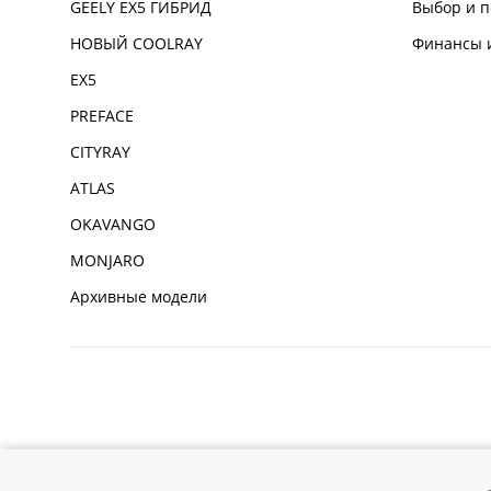
GEELY EX5 ГИБРИД
Выбор и п
НОВЫЙ COOLRAY
Финансы и
EX5
PREFACE
CITYRAY
ATLAS
OKAVANGO
MONJARO
Архивные модели