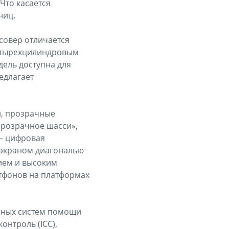
Что касается
ниц.
совер отличается
четырехцилиндровым
дель доступна для
едлагает
й, прозрачные
прозрачное шасси»,
 — цифровая
 экраном диагональю
ием и высоким
тфонов на платформах
чных систем помощи
онтроль (ICC),