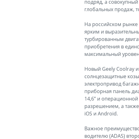
подряд, а совокупный
глобальных продаж, то
На российском рынке 
ярким и выразительн
турбированным двигате
приобретения в единс
максимальный уровен
Новый Geely Coolray 
солнцезащитные козыр
электропривод багажн
приборная панель диа
14,6” и операционной
разрешением, а такж
iOS и Android.
Важное преимущество
водителю (ADAS) второ