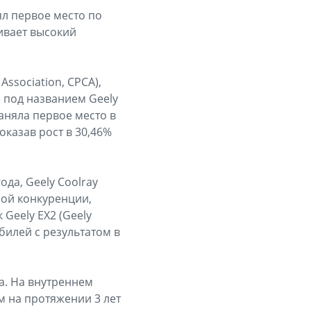
ял первое место по
ивает высокий
ssociation, CPCA),
 под названием Geely
заняла первое место в
казав рост в 30,46%
да, Geely Coolray
ной конкуренции,
 Geely EX2 (Geely
илей с результатом в
да. На внутреннем
 на протяжении 3 лет