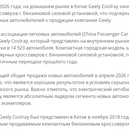
026 года, на домашнем рынке в Китае Geely Coolray зан
оверов с бензиновой силовой установкой, что подчерк
ных автолюбителей к продукции компании Geely.
ссоциации легковых автомобилей (China Passenger Car A
eely Coolray, который представлен на внутреннем рынке
тки в 14 923 автомобиля. Компактная городская модель 
ярных кроссоверов с бензиновой силовой установкой, по
огичным периодом прошлого года.
ющей общие продажи новых автомобилей в апреле 2026 го
те, что является хорошим результатом в условиях серьез
ского рынка. Важно отметить, что электрический хетчбэк
у является абсолютным лидером сегмента новых автомоб
 экземпляров.
eely Coolray был представлен в Китае в ноябре 2018 го
амым продаваемым компактным бензиновым кроссовером