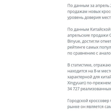
По данным за апрель 2
продажам новых кросс
уровень доверия мест
По данным Китайской а
апрельские продажи G
Binyue, достигли отме
рейтинге самых попул
по сравнению с анал
В статистике, отража
находится на 8-м мес
характерной для китай
Xingyuan) по-прежнем
34 727 реализованных
Городской кроссовер G
рынке он является с