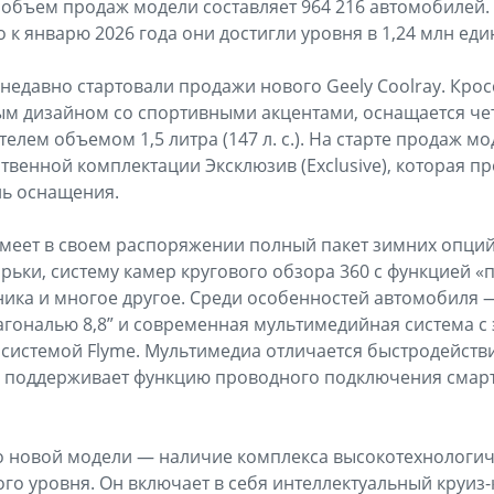
 объем продаж модели составляет 964 216 автомобилей. 
 к январю 2026 года они достигли уровня в 1,24 млн еди
недавно стартовали продажи нового Geely Coolray. Крос
ым дизайном со спортивными акцентами, оснащается 
лем объемом 1,5 литра (147 л. с.). На старте продаж мо
твенной комплектации Эксклюзив (Exclusive), которая пр
ь оснащения.
имеет в своем распоряжении полный пакет зимних опци
ьки, систему камер кругового обзора 360 с функцией «
ика и многое другое. Среди особенностей автомобиля
гональю 8,8” и современная мультимедийная система с
 системой Flyme. Мультимедиа отличается быстродейств
е поддерживает функцию проводного подключения смар
 новой модели — наличие комплекса высокотехнологи
го уровня. Он включает в себя интеллектуальный круиз-к