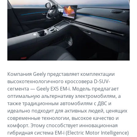
Аксессуары
Советы по эксплуатации
Зарядные устройства
Спецпредложения
OKAVANGO
MONJARO
ФИНАНСЫ И УСЛУГИ
ПОДДЕРЖКА
от 3 429 990 ₽*
от 4 349 990 ₽*
Автокредит
Помощь на дорогах
Расчет КАСКО
Гарантия Geely
PREFACE
GEELY EX5
Страхование
Сервисная книжка
Компания Geely представляет комплектации
от 3 079 990 ₽*
от 3 769 990 ₽*
высокотехнологичного кроссовера D-SUV-
GEELY Лизинг
Вопросы и ответы
сегмента — Geely EX5 EM-i. Модель предлагает
оптимальную альтернативу электромобилям, а
также традиционным автомобилям с ДВС и
идеально подходит для активных людей, ценящих
современные технологии, высокое качество и
комфорт. Этому способствует инновационная
гибридная система EM-i (Electric Motor Intelligence)