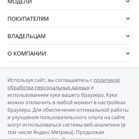
МОДЕЛИ
GEELY EX5 EM-i
ПОКУПАТЕЛЯМ
НОВЫЙ COOLRAY
Выбор и покупка
EX5
ВЛАДЕЛЬЦАМ
Финансы и услуги
PREFACE
Сервис
О КОМПАНИИ
CITYRAY
Поддержка
О бренде GEELY
ATLAS
О дилерском центре
OKAVANGO
Используя сайт, вы соглашаетесь с
политикой
Мы в соцсетях
Новости
обработки персональных данных
и
MONJARO
использованием куки вашего браузера. Куки
Наша команда
Архивные модели
можно отключить в любой момент в настройках
Правовая информация
браузера. Для обеспечения оптимальной работы
и улучшения пользовательского опыта на сайте
Контакты
© 2026
могут использоваться системы веб-аналитики (в
том числе Яндекс.Метрика). Продолжая
Официальный сайт Geely в России