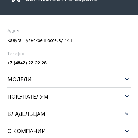
Адрес
Калуга, Тульское шоссе, зд.14 Г
Телефон
+7 (4842) 22-22-28
МОДЕЛИ
GEELY EX5 ГИБРИД
ПОКУПАТЕЛЯМ
НОВЫЙ COOLRAY
Выбор и покупка
EX5
ВЛАДЕЛЬЦАМ
Финансы и услуги
PREFACE
Сервис
О КОМПАНИИ
CITYRAY
Поддержка