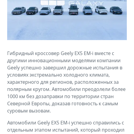
Аксессуары
Советы по эксплуатации
Зарядные устройства
Спецпредложения
OKAVANGO
MONJARO
ФИНАНСЫ И УСЛУГИ
ПОДДЕРЖКА
от 3 429 990 ₽*
от 4 349 990 ₽*
Автокредит
Помощь на дорогах
Гибридный кроссовер Geely EX5 EM-i вместе с
Расчет КАСКО
Гарантия Geely
другими инновационными моделями компании
PREFACE
GEELY EX5
Geely успешно завершил дорожные испытания в
Страхование
Сервисная книжка
условиях экстремально холодного климата,
от 3 079 990 ₽*
от 3 769 990 ₽*
характерного для регионов, расположенных за
GEELY Лизинг
Вопросы и ответы
полярным кругом. Автомобили преодолели более
1000 км без дозаправки по территории стран
Северной Европы, доказав готовность к самым
суровым вызовам.
Автомобили Geely EX5 EM-i успешно справились с
отдельным этапом испытаний, который проходил