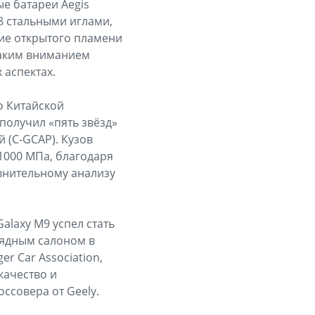
е батареи Aegis
8 стальными иглами,
вие открытого пламени
каким вниманием
 аспектах.
о Китайской
получил «пять звёзд»
 (C-GCAP). Кузов
 1000 МПа, благодаря
внительному анализу
alaxy M9 успел стать
рядным салоном в
r Car Association,
качество и
ссовера от Geely.