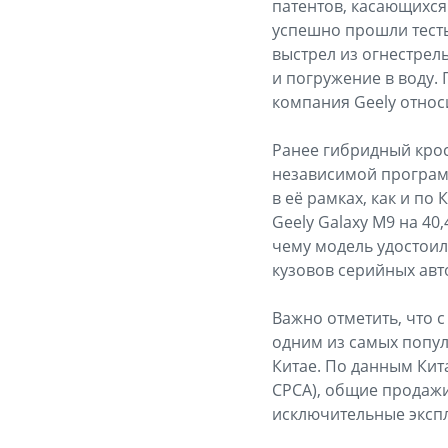
патентов, касающихся
успешно прошли тесты
выстрел из огнестрел
и погружение в воду.
компания Geely относ
Ранее гибридный крос
независимой программ
в её рамках, как и п
Geely Galaxy M9 на 40
чему модель удостоил
кузовов серийных авт
Важно отметить, что с
одним из самых попу
Китае. По данным Кита
CPCA), общие продажи
исключительные экспл