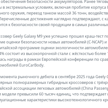
 обеспечения безопасности аккумуляторов. Ранее тяговы
 в экстремальных условиях, включая пробитие корпуса 
ьного оружия, переезд танком массой 36 тонн, воздейст
 Перечисленные достижения наглядно подтверждают, с 
ится к безопасности своей продукции в самых различных
совер Geely Galaxy M9 уже успешно прошел краш-тест п
е оценки безопасности новых автомобилей (C-NCAP) и 
о Китайской программе оценки экологичности автомобилей
,4% состоит из высокопрочной стали с жёсткостью более
ась награды в рамках Европейской конференции по сра
омобилей EuroCarBody.
 момента рыночного дебюта в сентябре 2025 года Geely G
лярных полноразмерных гибридных кроссоверов с трёх
йской ассоциации легковых автомобилей (China Passenge
 модели превысили 60 тысяч единиц, что подтверждает 
уатационные характеристики высокотехнологичного кро