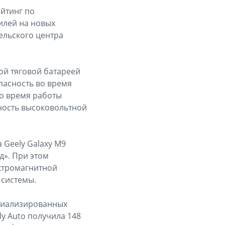
йтинг по
илей на новых
ельского центра
ой тяговой батареей
опасность во время
о время работы
ность высоковольтной
 Geely Galaxy M9
д». При этом
ктромагнитной
 системы.
ециализированных
ly Auto получила 148