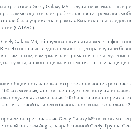
й кроссовер Geely Galaxy M9 получил максимальный ре
программе оценки электробезопасности среди автомоб
которая была учреждена в рамках Китайского исследоват
огий (CATARC).
Geely Galaxy M9, оборудованный литий-железо-фосфатн
кВт·ч. Эксперты исследовательского центра изучили без
оянным током, измерили электромагнитное излучение в
д нагрузкой, а также оценили герметичность и защищён
аний общий показатель электробезопасности кроссовера
з 100 возможных, что соответствует рейтингу в «пять звёз
ль получил максимальные 100 баллов в категориях эле
сности тяговой батареи и безопасности высоковольтной
, продемонстрированные Geely Galaxy M9 по итогам сп
тяговой батареи Aegis, разработанной Geely. Группа Gee