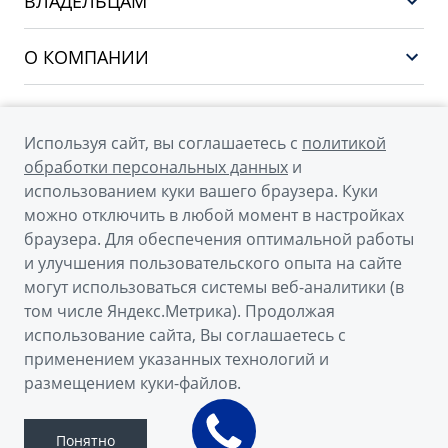
ВЛАДЕЛЬЦАМ
Финансы и услуги
PREFACE
Сервис
О КОМПАНИИ
CITYRAY
Поддержка
О бренде GEELY
ATLAS
О дилерском центре
OKAVANGO
Используя сайт, вы соглашаетесь с
политикой
Мы в соцсетях
Новости
обработки персональных данных
и
MONJARO
использованием куки вашего браузера. Куки
Наша команда
Архивные модели
можно отключить в любой момент в настройках
Правовая информация
браузера. Для обеспечения оптимальной работы
и улучшения пользовательского опыта на сайте
Контакты
© 2026
могут использоваться системы веб-аналитики (в
том числе Яндекс.Метрика). Продолжая
Официальный сайт Geely в России
использование сайта, Вы соглашаетесь с
Политика обработки персональных данных
применением указанных технологий и
размещением куки-файлов.
Правовая информация
Сделано в ПЕРКС
Понятно