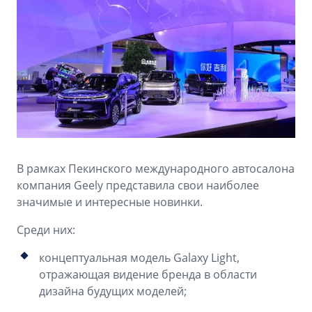
Аксессуары
Советы по эксплуатации
Зарядные устройства
Спецпредложения
OKAVANGO
MONJARO
ФИНАНСЫ И УСЛУГИ
ПОДДЕРЖКА
от 3 429 990 ₽*
от 4 349 990 ₽*
Автокредит
Помощь на дорогах
Расчет КАСКО
Гарантия Geely
PREFACE
GEELY EX5
Страхование
Сервисная книжка
В рамках Пекинского международного автосалона
от 3 079 990 ₽*
от 3 769 990 ₽*
компания Geely представила свои наиболее
GEELY Лизинг
Вопросы и ответы
значимые и интересные новинки.
Среди них:
концептуальная модель Galaxy Light,
отражающая видение бренда в области
дизайна будущих моделей;