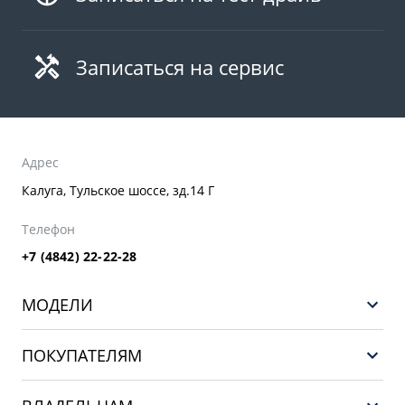
Записаться на сервис
Адрес
Калуга, Тульское шоссе, зд.14 Г
Телефон
+7 (4842) 22-22-28
МОДЕЛИ
GEELY EX5 ГИБРИД
ПОКУПАТЕЛЯМ
НОВЫЙ COOLRAY
Выбор и покупка
EX5