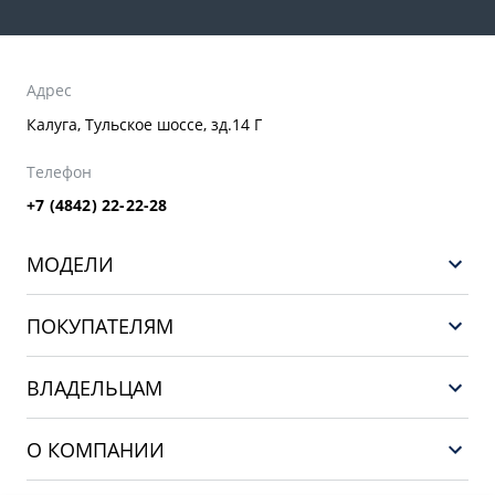
Адрес
Калуга, Тульское шоссе, зд.14 Г
Телефон
+7 (4842) 22-22-28
МОДЕЛИ
GEELY EX5 ГИБРИД
ПОКУПАТЕЛЯМ
НОВЫЙ COOLRAY
Выбор и покупка
EX5
ВЛАДЕЛЬЦАМ
Финансы и услуги
PREFACE
Сервис
О КОМПАНИИ
CITYRAY
Поддержка
О бренде GEELY