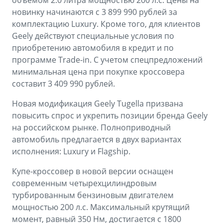
объемом 2.0 литра мощностью 200 л.с. Цены на
Аксессуары
Советы по эксплуатации
новинку начинаются с 3 899 990 рублей за
комплектацию Luxury. Кроме того, для клиентов
Зарядные устройства
Спецпредложения
Geely действуют специальные условия по
OKAVANGO
MONJARO
приобретению автомобиля в кредит и по
ФИНАНСЫ И УСЛУГИ
ПОДДЕРЖКА
от 3 429 990 ₽*
от 4 349 990 ₽*
программе Trade-in. С учетом спецпредложений
минимальная цена при покупке кроссовера
Автокредит
Помощь на дорогах
составит 3 409 990 рублей.
Расчет КАСКО
Гарантия Geely
Новая модификация Geely Тugella призвана
PREFACE
GEELY EX5
повысить спрос и укрепить позиции бренда Geely
Страхование
Сервисная книжка
от 3 079 990 ₽*
от 3 769 990 ₽*
на российском рынке. Полноприводный
GEELY Лизинг
Вопросы и ответы
автомобиль предлагается в двух вариантах
исполнения: Luxury и Flagship.
Купе-кроссовер в новой версии оснащен
современным четырехцилиндровым
турбированным бензиновым двигателем
мощностью 200 л.с. Максимальный крутящий
момент, равный 350 Нм, достигается с 1800