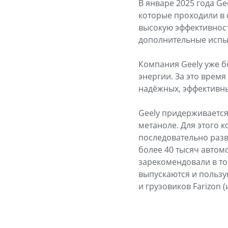
В январе 2025 года G
которые проходили в 
высокую эффективност
дополнительные испыт
Компания Geely уже б
энергии. За это врем
надёжных, эффективн
Geely придерживается
метаноле. Для этого 
последовательно разв
более 40 тысяч автом
зарекомендовали в то
выпускаются и пользу
и грузовиков Farizon 