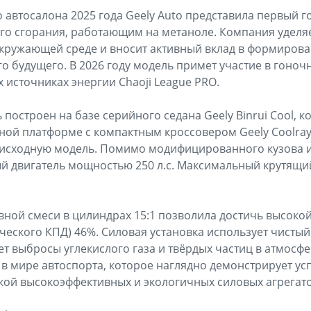
 автосалона 2025 года Geely Auto представила первый 
го сгорания, работающим на метаноле. Компания уделя
кружающей среде и вносит активный вклад в формирова
го будущего. В 2026 году модель примет участие в гоно
 источниках энергии Chaoji League PRO.
остроен на базе серийного седана Geely Binrui Cool, к
дной платформе с компактным кроссовером Geely Coolr
 исходную модель. Помимо модифицированного кузова и
ый двигатель мощностью 250 л.с. Максимальный крутящи
вной смеси в цилиндрах 15:1 позволила достичь высоко
ческого КПД) 46%. Силовая установка использует чистый
т выбросы углекислого газа и твёрдых частиц в атмосфер
 мире автоспорта, которое наглядно демонстрирует усп
кой высокоэффективных и экологичных силовых агрегат