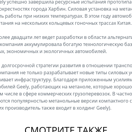
eely успешно завершила ресурсные испытания прототипа 
окрестностях города Харбин. Силовая установка на мета
ь работы при низких температурах. В этом году автомо
ания на нескольких кольцевых гоночных трассах Китая.
олее двадцати лет ведет разработки в области альтерна
я компания аккумулировала богатую технологическую баз
ых, экономичных и экологичных автомобилей.
 долгосрочной стратегии развития в отношении транспо
компания не только разрабатывает новые типы силовых у
ивает инфраструктуру. Благодаря приложенным усилиям
обилей Geely, работающих на метаноле, которые хорошо
м числе в сфере коммерческих грузоперевозок. В частно
ются популярностью метанольные версии компактного с
(их производитель также входит в холдинг Geely).
СМОТРИТЕ ТАКЖЕ