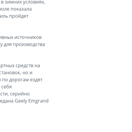
в зимних условиях,
ноле показала
биль пройдет
тивных источников
у для производства
ртных средств на
становок, но и
 по дорогам ездят
 себя
сти, серийно
едана Geely Emgrand