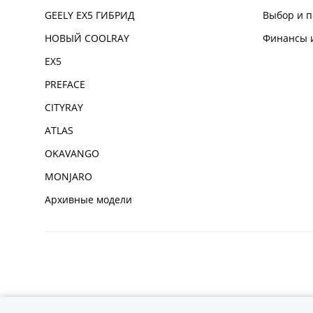
GEELY EX5 ГИБРИД
Выбор и п
НОВЫЙ COOLRAY
Финансы и
EX5
PREFACE
CITYRAY
ATLAS
OKAVANGO
MONJARO
Архивные модели