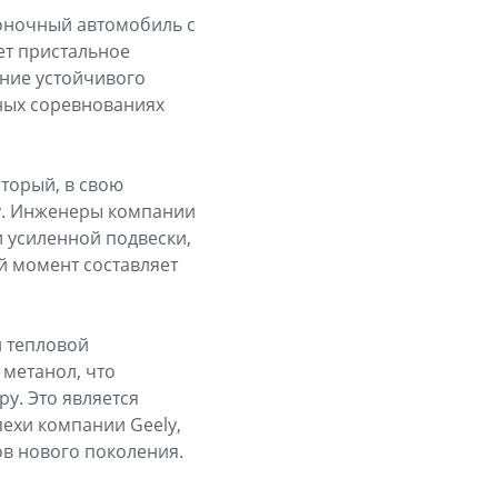
гоночный автомобиль с
ет пристальное
ние устойчивого
чных соревнованиях
оторый, в свою
ay. Инженеры компании
 усиленной подвески,
й момент составляет
й тепловой
 метанол, что
у. Это является
ехи компании Geely,
ов нового поколения.