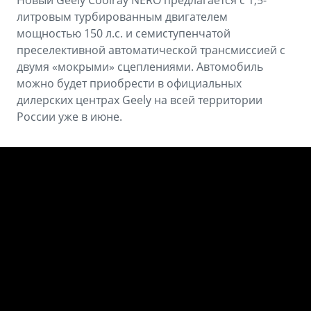
Новый Geely Coolray NERO предлагается с 1,5-
литровым турбированным двигателем
мощностью 150 л.с. и семиступенчатой
преселективной автоматической трансмиссией с
двумя «мокрыми» сцеплениями. Автомобиль
можно будет приобрести в официальных
дилерских центрах Geely на всей территории
России уже в июне.