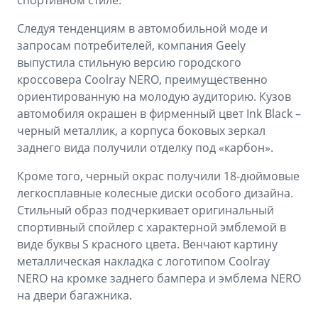
спортивном стиле.
Аксессуары
Советы по эксплуатации
Следуя тенденциям в автомобильной моде и
Зарядные устройства
Спецпредложения
запросам потребителей, компания Geely
выпустила стильную версию городского
OKAVANGO
MONJARO
ФИНАНСЫ И УСЛУГИ
ПОДДЕРЖКА
кроссовера Coolray NERO, преимущественно
от 3 429 990 ₽*
от 4 349 990 ₽*
ориентированную на молодую аудиторию. Кузов
Автокредит
Помощь на дорогах
автомобиля окрашен в фирменный цвет Ink Black –
черный металлик, а корпуса боковых зеркал
Расчет КАСКО
Гарантия Geely
заднего вида получили отделку под «карбон».
PREFACE
GEELY EX5
Страхование
Сервисная книжка
Кроме того, черный окрас получили 18-дюймовые
от 3 079 990 ₽*
от 3 769 990 ₽*
легкосплавные колесные диски особого дизайна.
GEELY Лизинг
Вопросы и ответы
Стильный образ подчеркивает оригинальный
спортивный спойлер с характерной эмблемой в
виде буквы S красного цвета. Венчают картину
металлическая накладка с логотипом Coolray
NERO на кромке заднего бампера и эмблема NERO
на двери багажника.