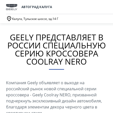
АВТОГРАД КАЛУГА
Калуга, Тульское шоссе, зд.14 Г
GEELY ПРЕДСТАВЛЯЕТ В
ПОКУПАТЕЛЯМ
О КОМПАНИИ
ВЛАДЕЛЬЦАМ
МОДЕЛИ
РОССИИ СПЕЦИАЛЬНУЮ
ВЫБОР И ПОКУПКА
СЕРВИС
О бренде GEELY
СЕРИЮ КРОССОВЕРА
COOLRAY NERO
Автомобили в наличии
Запись в сервисный центр
О дилерском центре
GEELY EX5 Гибрид
НОВЫЙ COOLRAY
Спецпредложения
Техническое обслуживание
Новости
от 3 214 990 ₽*
от 2 764 990 ₽*
Получить персональное предложение
Калькулятор ТО
Компания Geely объявляет о выходе на
Наша команда
российский рынок новой специальной серии
Записаться на тест-драйв
Ценности сервиса Geely
кроссовера - Geely Coolray NERO, призванной
Правовая информация
подчеркнуть эксклюзивный дизайн автомобиля,
CITYRAY
ATLAS
Трейд-ин
Руководство по эксплуатации
благодаря элементам декора черного цвета в
Контакты
от 2 599 990 ₽*
от 3 189 990 ₽*