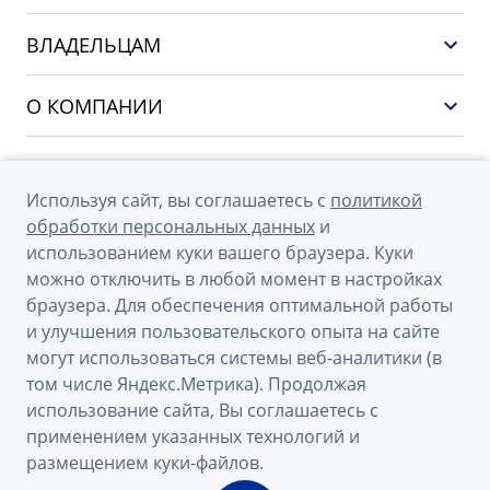
НОВЫЙ COOLRAY
Выбор и покупка
EX5
ВЛАДЕЛЬЦАМ
Финансы и услуги
PREFACE
Сервис
О КОМПАНИИ
CITYRAY
Поддержка
О бренде GEELY
ATLAS
О дилерском центре
OKAVANGO
Используя сайт, вы соглашаетесь с
политикой
Мы в соцсетях
Новости
обработки персональных данных
и
MONJARO
использованием куки вашего браузера. Куки
Наша команда
Архивные модели
можно отключить в любой момент в настройках
Правовая информация
браузера. Для обеспечения оптимальной работы
и улучшения пользовательского опыта на сайте
Контакты
© 2026
могут использоваться системы веб-аналитики (в
том числе Яндекс.Метрика). Продолжая
Официальный сайт Geely в России
использование сайта, Вы соглашаетесь с
Политика обработки персональных данных
применением указанных технологий и
размещением куки-файлов.
Правовая информация