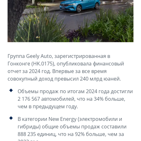
Аксессуары
Советы по эксплуатации
Зарядные устройства
Спецпредложения
OKAVANGO
MONJARO
ФИНАНСЫ И УСЛУГИ
ПОДДЕРЖКА
от 3 429 990 ₽*
от 4 349 990 ₽*
Автокредит
Помощь на дорогах
Группа Geely Auto, зарегистрированная в
Расчет КАСКО
Гарантия Geely
Гонконге (HK.0175), опубликовала финансовый
PREFACE
GEELY EX5
отчет за 2024 год. Впервые за все время
Страхование
Сервисная книжка
совокупный доход превысил 240 млрд юаней.
от 3 079 990 ₽*
от 3 769 990 ₽*
GEELY Лизинг
Вопросы и ответы
Объемы продаж по итогам 2024 года достигли
2 176 567 автомобилей, что на 34% больше,
чем в предыдущем году.
В категории New Energy (электромобили и
гибриды) общие объемы продаж составили
888 235 единиц, что на 92% больше, чем за