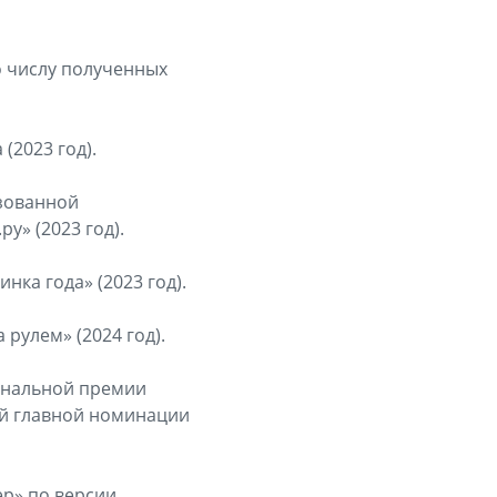
о числу полученных
(2023 год).
изованной
у» (2023 год).
ка года» (2023 год).
рулем» (2024 год).
иональной премии
той главной номинации
р» по версии