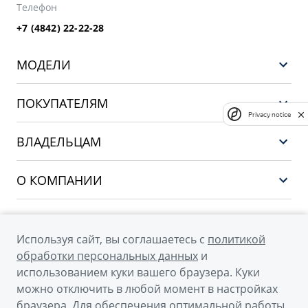
Телефон
+7 (4842) 22-22-28
МОДЕЛИ
GEELY EX5 ГИБРИД
ПОКУПАТЕЛЯМ
НОВЫЙ COOLRAY
Privacy notice
Выбор и покупка
EX5
ВЛАДЕЛЬЦАМ
Финансы и услуги
PREFACE
Сервис
О КОМПАНИИ
CITYRAY
Поддержка
О бренде GEELY
ATLAS
О дилерском центре
OKAVANGO
Используя сайт, вы соглашаетесь с
политикой
Мы в соцсетях
Новости
обработки персональных данных
и
MONJARO
использованием куки вашего браузера. Куки
Наша команда
Архивные модели
можно отключить в любой момент в настройках
Правовая информация
браузера. Для обеспечения оптимальной работы